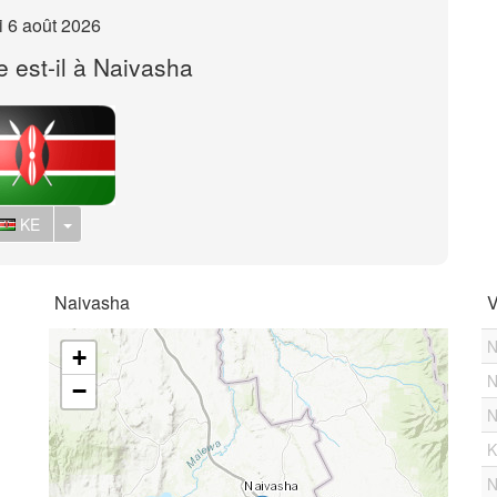
i 6 août 2026
e est-il à Naivasha
Toggle Dropdown
KE
Naivasha
V
N
+
N
−
N
K
N