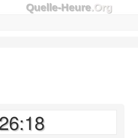
Quelle-Heure
.Org
26:18