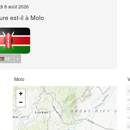
i 8 août 2026
ure est-il à Molo
Toggle Dropdown
KE
Molo
V
M
+
N
−
K
N
N