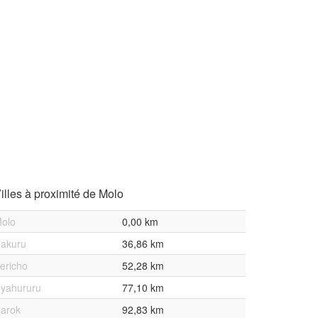
illes à proximité de Molo
olo
0,00 km
akuru
36,86 km
ericho
52,28 km
yahururu
77,10 km
arok
92,83 km