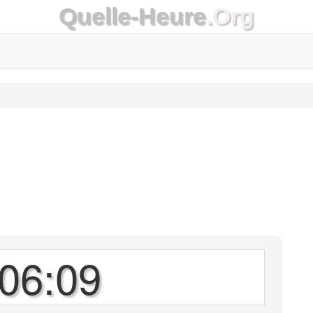
Quelle-Heure
.Org
06:09