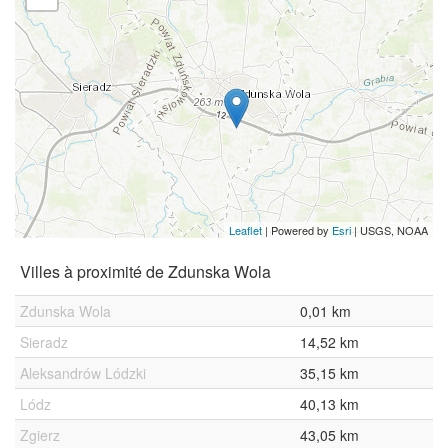
Leaflet
| Powered by
Esri
|
USGS, NOAA
Villes à proximité de Zdunska Wola
Zdunska Wola
0,01 km
Sieradz
14,52 km
Aleksandrów Lódzki
35,15 km
Lódz
40,13 km
Zgierz
43,05 km