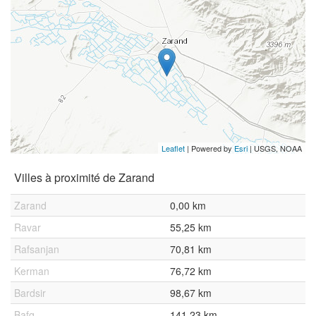
Leaflet
| Powered by
Esri
|
USGS, NOAA
Villes à proximité de Zarand
Zarand
0,00 km
Ravar
55,25 km
Rafsanjan
70,81 km
Kerman
76,72 km
Bardsir
98,67 km
Bafq
141,23 km