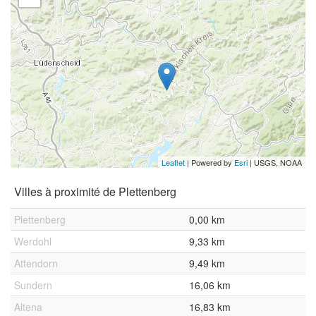
Leaflet
| Powered by
Esri
|
USGS, NOAA
Villes à proximité de Plettenberg
Plettenberg
0,00 km
Werdohl
9,33 km
Attendorn
9,49 km
Sundern
16,06 km
Altena
16,83 km