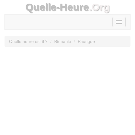
Quelle-Heure
.Org
Toggle
navigati
Quelle heure est-il ?
Birmanie
Paungde