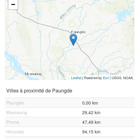
−
Leaflet
| Powered by
Esri
|
USGS, NOAA
Villes à proximité de Paungde
Paungde
0,00 km
Myanaung
29,42 km
Prome
47,49 km
Henzada
94,15 km