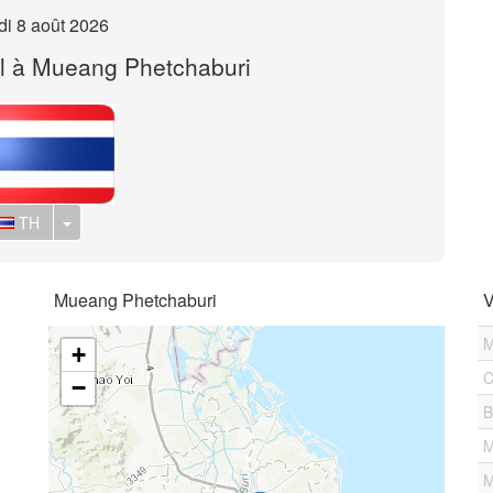
i 8 août 2026
il à Mueang Phetchaburi
Toggle Dropdown
TH
Mueang Phetchaburi
V
M
+
C
−
B
M
M