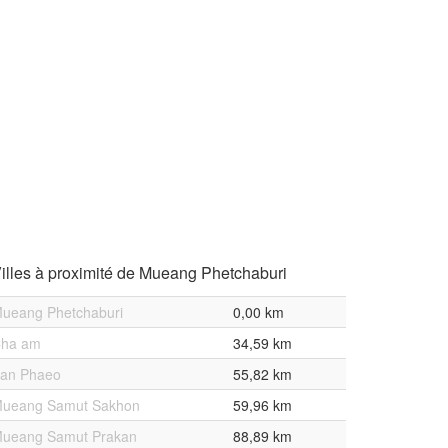
illes à proximité de Mueang Phetchaburi
ueang Phetchaburi
0,00 km
ha am
34,59 km
an Phaeo
55,82 km
ueang Samut Sakhon
59,96 km
ueang Samut Prakan
88,89 km