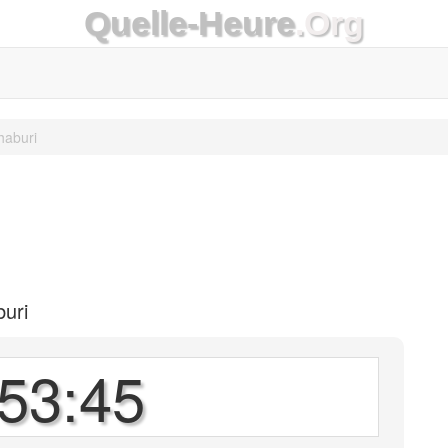
Quelle-Heure
.Org
haburi
buri
53:45