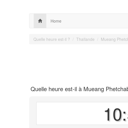
Home
Quelle heure est-il ?
Thaïlande
Mueang Phetc
Quelle heure est-il à Mueang Phetcha
10: