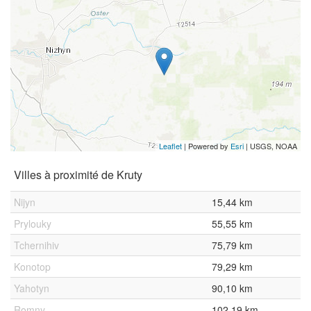
Leaflet
| Powered by
Esri
|
USGS, NOAA
Villes à proximité de Kruty
Nijyn
15,44 km
Prylouky
55,55 km
Tchernihiv
75,79 km
Konotop
79,29 km
Yahotyn
90,10 km
Romny
102,19 km