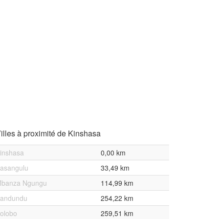
illes à proximité de Kinshasa
inshasa
0,00 km
asangulu
33,49 km
banza Ngungu
114,99 km
andundu
254,22 km
olobo
259,51 km