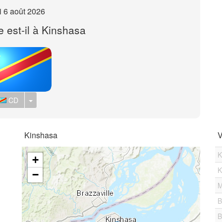
i 6 août 2026
e est-il à Kinshasa
Toggle Dropdown
CD
Kinshasa
V
K
+
K
−
M
B
B