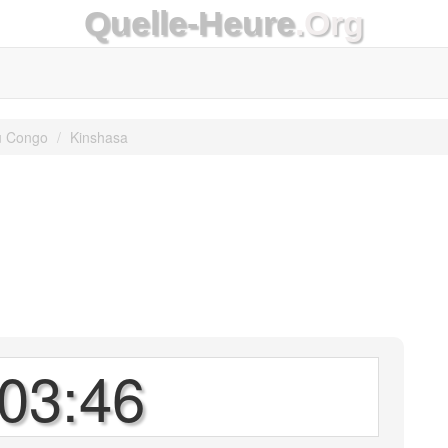
Quelle-Heure
.Org
u Congo
Kinshasa
03:46