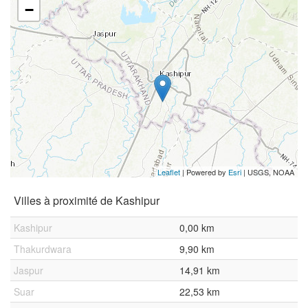
−
Leaflet
| Powered by
Esri
|
USGS, NOAA
Villes à proximité de Kashipur
Kashipur
0,00 km
Thakurdwara
9,90 km
Jaspur
14,91 km
Suar
22,53 km