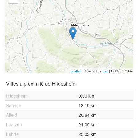
Leaflet
| Powered by
Esri
|
USGS, NOAA
Villes à proximité de Hildesheim
Hildesheim
0,00 km
Sehnde
18,19 km
Alfeld
20,64 km
Laatzen
21,09 km
Lehrte
25,03 km