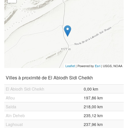
Leaflet
| Powered by
Esri
|
USGS, NOAA
Villes à proximité de El Abiodh Sidi Cheikh
El Abiodh Sidi Cheikh
0,00 km
Aflou
197,86 km
Saïda
218,00 km
Aïn Deheb
235,12 km
Laghouat
237,96 km