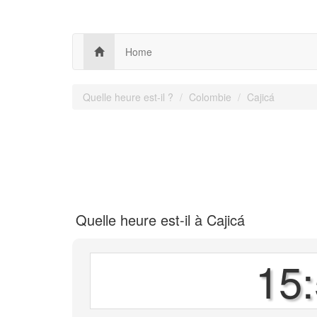
Home
Quelle heure est-il ?
Colombie
Cajicá
Quelle heure est-il à Cajicá
15: