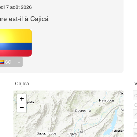
di 7 août 2026
re est-il à Cajicá
Toggle Dropdown
CO
Cajicá
V
C
+
C
−
Z
F
M