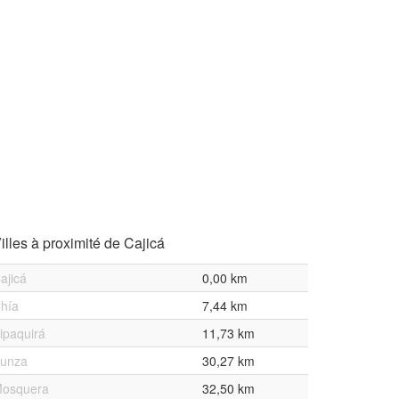
illes à proximité de Cajicá
ajicá
0,00 km
hía
7,44 km
ipaquirá
11,73 km
unza
30,27 km
osquera
32,50 km