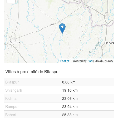
Leaflet
| Powered by
Esri
|
USGS, NOAA
Villes à proximité de Bilaspur
Bilaspur
0,00 km
Shishgarh
19,10 km
Kichha
23,06 km
Rampur
23,94 km
Baheri
25,33 km