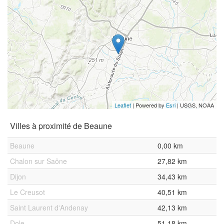
Leaflet
| Powered by
Esri
|
USGS, NOAA
Villes à proximité de Beaune
Beaune
0,00 km
Chalon sur Saône
27,82 km
Dijon
34,43 km
Le Creusot
40,51 km
Saint Laurent d'Andenay
42,13 km
Dole
51,18 km